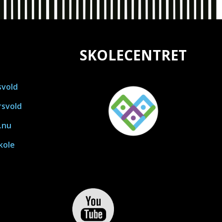
SKOLECENTRET
svold
rsvold
.nu
kole