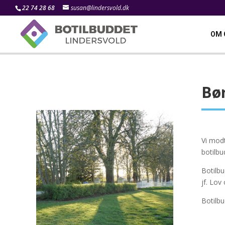
22 74 28 68
susan@lindersvold.dk
OM 
Bør
Vi modt
botilbu
Botilbu
jf. Lov
Botilbu