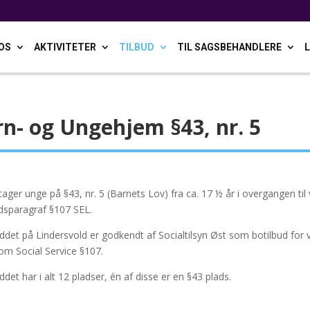
OS
AKTIVITETER
TILBUD
TIL SAGSBEHANDLERE
n- og Ungehjem §43, nr. 5
ager unge på §43, nr. 5 (Barnets Lov) fra ca. 17 ½ år i overgangen til
dsparagraf §107 SEL.
ddet på Lindersvold er godkendt af Socialtilsyn Øst som botilbud for 
 om Social Service §107.
ddet har i alt 12 pladser, én af disse er en §43 plads.