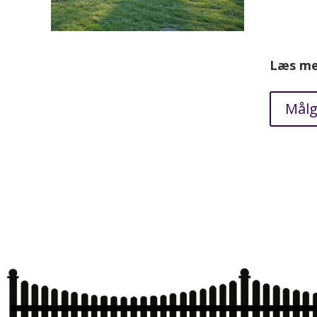
Læs me
Mål