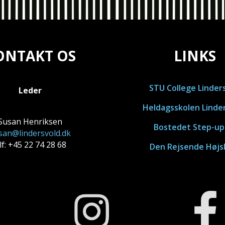
ONTAKT OS
LINKS
STU College Linder
Leder
Heldagsskolen Linde
Susan Henriksen
Bostedet Step-up
san@lindersvold.dk
lf: +45 22 74 28 68
Den Rejsende Højs